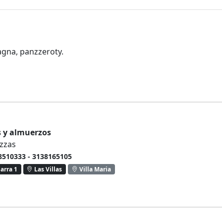
agna, panzzeroty.
s y almuerzos
izzas
 8510333 - 3138165105
arra 1
Las Villas
Villa Maria