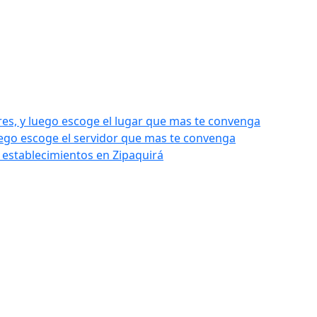
res, y luego escoge el lugar que mas te convenga
luego escoge el servidor que mas te convenga
 establecimientos en Zipaquirá