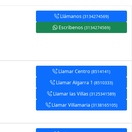
Llámanos
(3134274569)
Escríbenos
(3134274569)
Llamar Centro
(8514141)
Llamar Algarra 1
(8510333)
Llamar las Villas
(3125341589)
Llamar Villamaria
(3138165105)