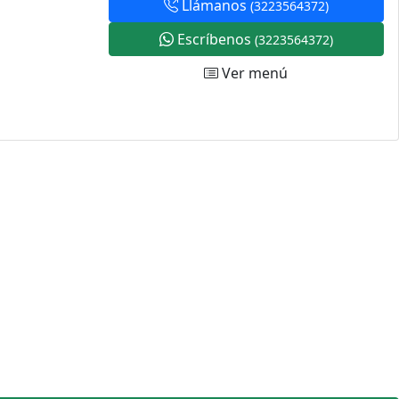
Llámanos
(3223564372)
Escríbenos
(3223564372)
Ver menú