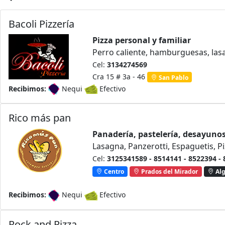
Bacoli Pizzería
Pizza personal y familiar
Perro caliente, hamburguesas, las
Cel:
3134274569
Cra 15 # 3a - 46
San Pablo
Recibimos:
Nequi
Efectivo
Rico más pan
Panadería, pastelería, desayuno
Lasagna, Panzerotti, Espaguetis, P
Cel:
3125341589 - 8514141 - 8522394 -
Centro
Prados del Mirador
Alg
Recibimos:
Nequi
Efectivo
Rock and Pizza